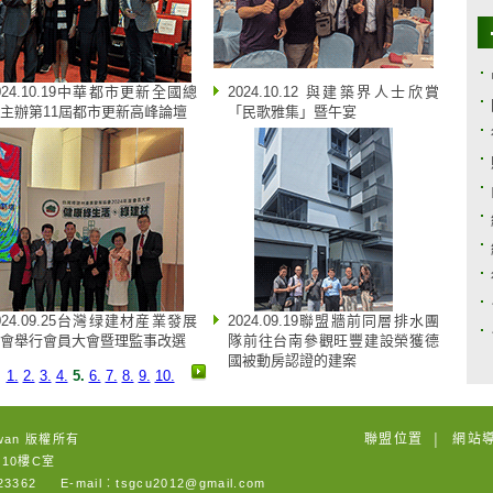
024.10.19中華都市更新全國總
2024.10.12 與建築界人士欣賞
主辦第11屆都市更新高峰論壇
「民歌雅集」暨午宴
024.09.25台灣绿建材産業發展
2024.09.19聯盟牆前同層排水團
會舉行會員大會暨理監事改選
隊前往台南參觀旺豐建設榮獲德
國被動房認證的建案
1.
2.
3.
4.
5.
6.
7.
8.
9.
10.
聯盟位置
網站
wan 版權所有
│
10樓C室
3362 E-mail︰tsgcu2012@gmail.com