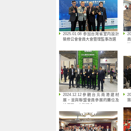
2025.01.08 参加台灣省室内設計
2
裝修公會會員大會暨理監事改選
員
遊
2024.12.12參觀台北南港建材
2
展，並與聯盟會員參展的攤位及
築
論壇區，合影留念