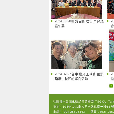
2024.10.28聯盟召開理監事會議
2
暨午宴
會
2024.09.27台中繼光工務所主辦
2
延續中秋節的烤肉活動
協
社團法人台灣永續綠營建聯盟 TSGCU-Tai
地址：10344台北市大同區迪化街一段63 號
電話：(02) 25523363 傳真：(02) 2552